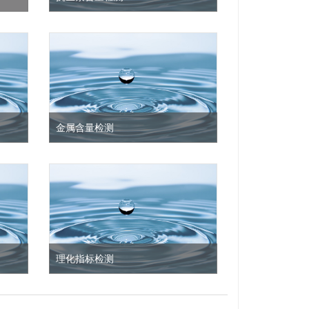
系。
抗生素含量检测，土霉素、四环素、强力
度正好
霉素、环丙沙星、诺氟沙星、磺胺甲基异
水中
恶唑等。​
精川材
法和玻
查看详情 >
金属含量检测
总
金属含量检测，砷、汞、六价铬、铅、
金黄
锌、铜、镉、铁、锰、钴、镍、钼、铍、
钡、钾、钠、钙、镁等。​
查看详情 >
理化指标检测
氟化
水质理化指标检测，pH、浑浊度、总硬
盐、
度、溶解性总固体、总碱度、SS、色度、
磷酸盐、苯系物(BTEX)、臭味、水温、电