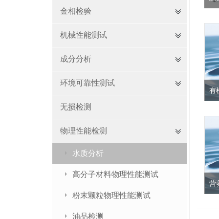
金相检验
水
利
上
机械性能测试
从
成
成分分析
查
环境可靠性测试
有
无损检测
有
多环
附
药(
物理性能检测
Pe
发
水质分析
类(
查
高分子材料物理性能测试
营
粉末颗粒物理性能测试
营
指
量
油品检测