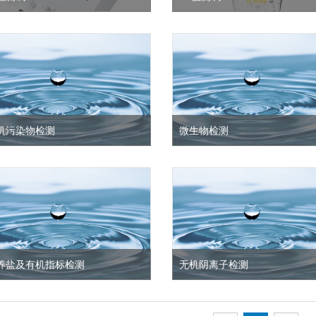
的pH检测一般是利用pH试纸，检测时，
PH值和酸度、碱度既有区别又有联
用玻璃棒蘸取少量的水并滴在pH试纸
PH值表示的水的酸碱强弱,酸度和碱
，观察试纸的颜色，然后对照比色卡，
反应了水中含有酸或碱物质的含量。
而确定水的pH值，这种方式操作简单，
PH值的变化表示了水污染的程度。
本低
料检测对水的PH值测定方法有比色
璃电极法。
看详情 >
查看详情 >
机污染物检测
微生物检测
机污染物检测，肉眼可见物、挥发酚、
水质微生物检测，总大肠菌群、菌落
芳烃(PAH)、多氯联苯(PCBs)、可吸
数、耐热大肠菌群、大肠埃希氏菌、
有机卤化物、挥发性卤代烃、有机氯农
色葡萄球菌等。​
OC Pesticides)、有机磷农药(OP
sticides)、挥发性有机物(VOCs)、半挥
性有机物(SVOCs)、二噁英、总石油烃
TPH)等。
看详情 >
查看详情 >
养盐及有机指标检测
无机阴离子检测
养盐及有机指标检测，氨氮、高锰酸盐
无机阴离子检测，硫酸盐、氰化物、
数、化学需氧量（CODCr）、生化需氧
物、氯化物、溴化物、碘化物、碳酸
（BOD5）、硝酸盐（以N计）、亚硝酸
重碳酸盐等。​