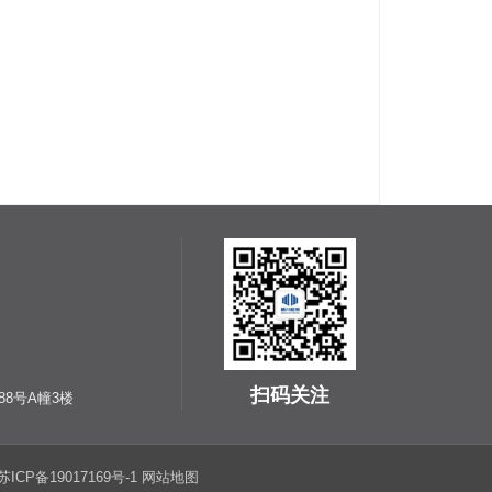
扫码关注
8号A幢3楼
苏ICP备19017169号-1
网站地图