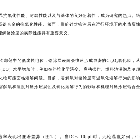
温抗氧化性能、耐磨性能以及与基体的良好附着性，成为研究的热点。
提高锆合金的抗氧化性能。然而，目前针对铬涂层在运行环境下的水热腐
理解铬涂层的实际性能具有重要意义。
却剂中的低腐蚀电位，铬涂层表面会快速形成致密的Cr₂O₃氧化膜，
（DO）水平增加时，例如在停堆化学演变、启动操作、燃料池浸泡及冷
化物可能面临溶解问题。目前，溶解氧对铬涂层高温氧化溶解行为的影
溶解氧和温度对铬涂层腐蚀及氧化溶解行为的影响和机理对铬涂层锆合
率表现出显著差异（图1a）。当DO< 10ppb时，无论温度如何，C