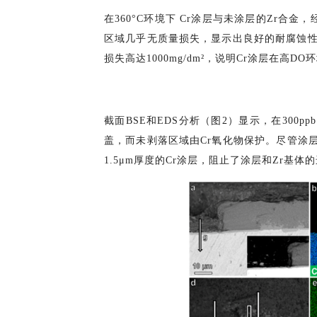
在360°C环境下 Cr涂层与未涂层的Zr合金，
区域几乎无质量损失，显示出良好的耐腐蚀性；而
损失高达1000mg/dm²，说明Cr涂层在高
截面BSE和EDS分析（图2）显示，在300p
盖，而未剥落区域由Cr氧化物保护。尽管涂
1.5μm厚度的Cr涂层，阻止了涂层和Zr基体