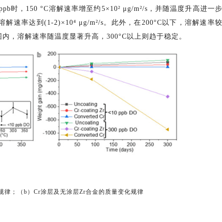
ppb时，150 °C溶解速率增至约5×10² μg/m²/s，并随温度升高进一
，溶解速率达到(1-2)×10⁴ μg/m²/s。此外，在200°C以下，溶解速率
0°C范围内，溶解速率随温度显著升高，300°C以上则趋于稳定。
率规律；（b）Cr涂层及无涂层Zr合金的质量变化规律