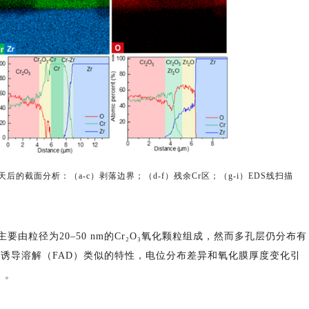
露300天后的截面分析：（a-c）剥落边界；（d-f）残余Cr区；（g-i）EDS线扫描
主要由粒径为20–50 nm的Cr₂O₃氧化颗粒组成，然而多孔层仍分布有
场诱导溶解（FAD）类似的特性，电位分布差异和氧化膜厚度变化引
）。