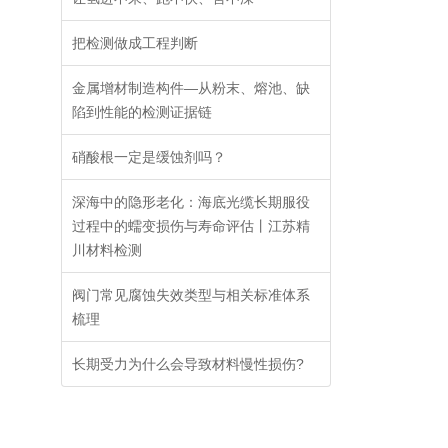
到
把检测做成工程判断
金属增材制造构件—从粉末、熔池、缺
陷到性能的检测证据链
交
硝酸根一定是缓蚀剂吗？
深海中的隐形老化：海底光缆长期服役
过程中的蠕变损伤与寿命评估丨江苏精
川材料检测
阀门常见腐蚀失效类型与相关标准体系
梳理
长期受力为什么会导致材料慢性损伤?