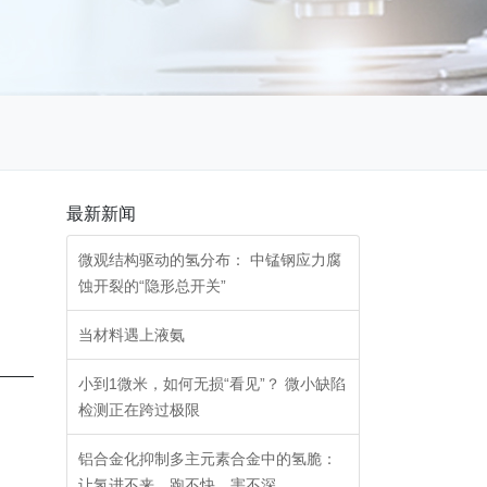
最新新闻
微观结构驱动的氢分布： 中锰钢应力腐
蚀开裂的“隐形总开关”
当材料遇上液氨
小到1微米，如何无损“看见”？ 微小缺陷
检测正在跨过极限
技
-
铝合金化抑制多主元素合金中的氢脆：
让氢进不来、跑不快、害不深
金