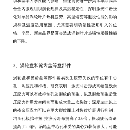
织和基本力学性能的影响，但还需要进一步揭示单晶高温
合金内微观组织演化规律及高温稳定性，探明激光冲击强
化对单晶涡轮叶片热机疲劳、高温蠕变等服役性能的影响
规律及温度适用范围，尤其需要明确塑性变形引入的位
错、孪晶、新生晶界是否会造成涡轮叶片热强性服役性能
的下降。
3、涡轮盘和篦齿盘等盘部件
涡轮盘和篦齿盘等部件容易发生疲劳失效的部位有中心
孔、均压孔和榫槽。研究表明，激光冲击形成高幅值残余
压应力可以有效抑制孔边裂纹的萌生，以及裂纹萌生后受
压应力作用发生闭合而形成大量二次裂纹；深度1mm以上
的残余压应力可以在更大裂纹面上对裂纹扩展进行抑制，
均压孔模拟件拉-拉疲劳寿命提高了3.6倍，振动疲劳寿命
提高了2.4倍。涡轮盘中心孔承受的离心力载荷很大，可能