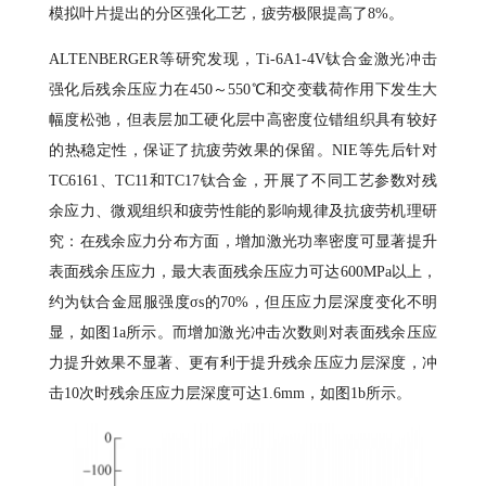
模拟叶片提出的分区强化工艺，疲劳极限提高了8%。
ALTENBERGER等研究发现，Ti-6A1-4V钛合金激光冲击
强化后残余压应力在450～550℃和交变载荷作用下发生大
幅度松弛，但表层加工硬化层中高密度位错组织具有较好
的热稳定性，保证了抗疲劳效果的保留。NIE等先后针对
TC6161、TC11和TC17钛合金，开展了不同工艺参数对残
余应力、微观组织和疲劳性能的影响规律及抗疲劳机理研
究：在残余应力分布方面，增加激光功率密度可显著提升
表面残余压应力，最大表面残余压应力可达600MPa以上，
约为钛合金屈服强度σs的70%，但压应力层深度变化不明
显，如图1a所示。而增加激光冲击次数则对表面残余压应
力提升效果不显著、更有利于提升残余压应力层深度，冲
击10次时残余压应力层深度可达1.6mm，如图1b所示。