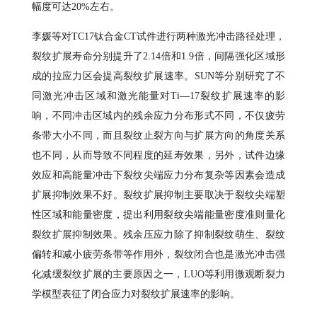
幅度可达20%左右。
李媛等对TC17钛合金CT试件进行两种激光冲击路径处理，
裂纹扩展寿命分别提升了2.14倍和1.9倍，间隔强化区域形
成的拉应力区会提高裂纹扩展速率。SUN等分别研究了不
同激光冲击区域和激光能量对Ti—17裂纹扩展速率的影
响，不同冲击区域内的残余应力分布形式不同，不仅疲劳
条带大小不同，而且裂纹止裂方向与扩展方向的角度关系
也不同，从而导致不同程度的延寿效果，另外，试件边缘
效应和高能量冲击下裂纹尖端应力分布复杂等因素会造成
扩展抑制效果不好。裂纹扩展抑制主要取决于裂纹尖端塑
性区域和能量密度，提出利用裂纹尖端能量密度准则量化
裂纹扩展抑制效果。残余压应力除了抑制裂纹萌生、裂纹
偏转和减小疲劳条带等作用外，裂纹闭合也是激光冲击强
化减缓裂纹扩展的主要原因之一，LUO等利用微观断裂力
学模型表征了闭合应力对裂纹扩展速率的影响。