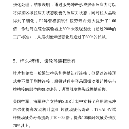
强化处理，结果表明，通过激光冲击形成残余压应力可以
将焊接区域拉应力状态改善为压应力状态，同时粗大晶粒
得到了细化，P2导管模拟试件疲劳寿命最大提升了1.66
倍，作动筒在综合实验器上300h未发现裂纹（超过200h的
工厂标准），风扇机匣焊缝强化后通过了600h的长试。
5、榫头/榫槽、齿轮等连接部件
叶片和轮盘一般通过榫头和榫槽进行连接，但是该连接形
式并不属于刚性连接，服役过程中容易因振动引起榫头与
榫槽接触部位的微动疲劳，进而引发榫头或榫槽断裂。
美国空军、海军联合支持的SBIR计划中支持了利用激光冲
击强化提高发动机叶盘/叶片微动疲劳寿命，Ti-6Al-4V试
样微动疲劳寿命提高了10～25倍，提高106循环次疲劳强度
70%以上。