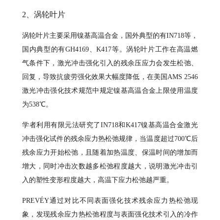
2、涡轮叶片
涡轮叶片主要采用镍基高温合金，国外典型的有IN718等，
国内典型的有GH4169、K417等。涡轮叶片工作在高温燃
气条件下，激光冲击强化引入的残余压应力会发生松弛、
回复，导致抗疲劳强化效果大幅度降低，在美国AMS 2546
激光冲击强化技术规范中规定镍基高温合金上限使用温度
为538℃。
学者利用有限元法研究了IN718和K417镍基高温合金激光
冲击强化试件的残余应力热松弛规律，当温度超过700℃后
残余应力开始松弛，且随着加热温度、保温时间的增加而
增大，同时冲击次数越多松弛程度越大，说明激光冲击引
入的塑性变形程度越大，高温下应力松弛越严重。
PREVÉY通过对比不同表面强化技术残余应力热松弛现
象，发现残余应力热松弛程度与表面强化技术引入的冷作