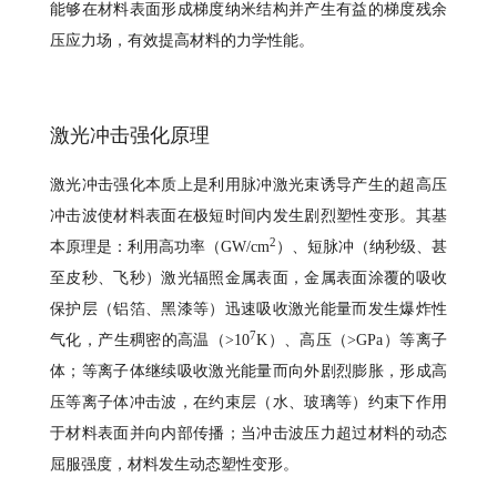
能够在材料表面形成梯度纳米结构并产生有益的梯度残余
压应力场，有效提高材料的力学性能。
激光冲击强化原理
激光冲击强化本质上是利用脉冲激光束诱导产生的超高压
冲击波使材料表面在极短时间内发生剧烈塑性变形。其基
2
本原理是：利用高功率（GW/cm
）、短脉冲（纳秒级、甚
至皮秒、飞秒）激光辐照金属表面，金属表面涂覆的吸收
保护层（铝箔、黑漆等）迅速吸收激光能量而发生爆炸性
7
气化，产生稠密的高温（>10
K）、高压（>GPa）等离子
体；等离子体继续吸收激光能量而向外剧烈膨胀，形成高
压等离子体冲击波，在约束层（水、玻璃等）约束下作用
于材料表面并向内部传播；当冲击波压力超过材料的动态
屈服强度，材料发生动态塑性变形。