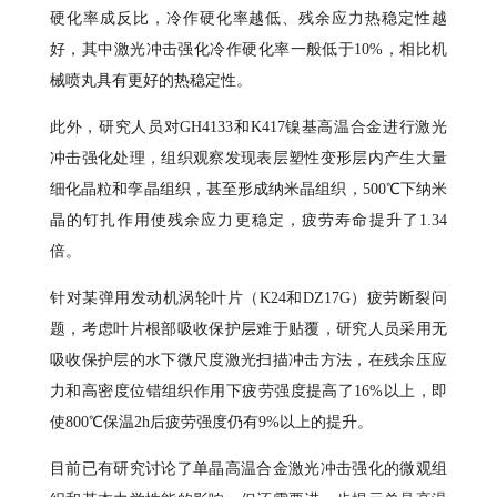
硬化率成反比，冷作硬化率越低、残余应力热稳定性越
好，其中激光冲击强化冷作硬化率一般低于10%，相比机
械喷丸具有更好的热稳定性。
此外，研究人员对GH4133和K417镍基高温合金进行激光
冲击强化处理，组织观察发现表层塑性变形层内产生大量
细化晶粒和孪晶组织，甚至形成纳米晶组织，500℃下纳米
晶的钉扎作用使残余应力更稳定，疲劳寿命提升了1.34
倍。
针对某弹用发动机涡轮叶片（K24和DZ17G）疲劳断裂问
题，考虑叶片根部吸收保护层难于贴覆，研究人员采用无
吸收保护层的水下微尺度激光扫描冲击方法，在残余压应
力和高密度位错组织作用下疲劳强度提高了16%以上，即
使800℃保温2h后疲劳强度仍有9%以上的提升。
目前已有研究讨论了单晶高温合金激光冲击强化的微观组