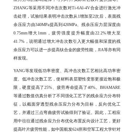
ZHANG等采用不同冲击次数对Ti-6Al-4V合金进行激光冲
击处理，试验结果表明冲击次数从1增加至2次后，表面残
余压应力由340MPa提高到420MPa、残余压应力层深度由
0.75mm增大1mm，疲劳强度提升幅度由22.2%增大至
41.7%，说明通过增大冲击次数引入更大幅值和深度的残
余压应力可以进一步提高钛合金的疲劳性能，JIA等亦有同
样发现。
YANG等发现低功率密度、高冲击次数工艺相比高功率密
度、低冲击次数工艺，使材料表层塑性变形更接近饱和极
限，硬度提高了25%、疲劳寿命提高了40%。BHAMARE
等通过数值仿真分析了不同强化工艺下的残余应力分布特
征，以截面穿透型残余压应力分布为目标，反向优化工
艺，并通过三点弯曲疲劳试验得到了验证。因此，工程应
用中往往通过残余应力分布优化布置反向设计工艺，更好
提高叶片疲劳性能，如中国航发624所和空军工程大学针对