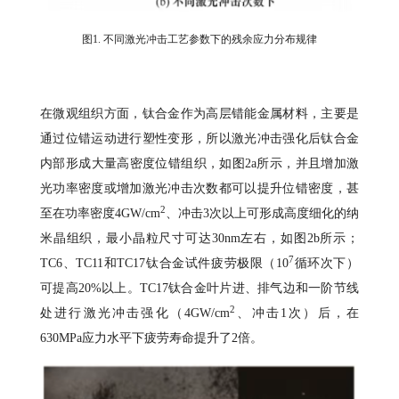
图1. 不同激光冲击工艺参数下的残余应力分布规律
在微观组织方面，钛合金作为高层错能金属材料，主要是
通过位错运动进行塑性变形，所以激光冲击强化后钛合金
内部形成大量高密度位错组织，如图2a所示，并且增加激
光功率密度或增加激光冲击次数都可以提升位错密度，甚
2
至在功率密度4GW/cm
、冲击3次以上可形成高度细化的纳
米晶组织，最小晶粒尺寸可达30nm左右，如图2b所示；
7
TC6、TC11和TC17钛合金试件疲劳极限（10
循环次下）
可提高20%以上。TC17钛合金叶片进、排气边和一阶节线
2
处进行激光冲击强化（4GW/cm
、冲击1次）后，在
630MPa应力水平下疲劳寿命提升了2倍。