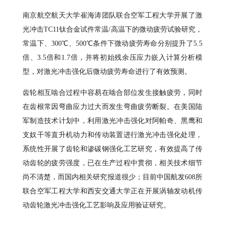
南京航空航天大学崔海涛团队联合空军工程大学开展了激
光冲击TC11钛合金试件常温/高温下的微动疲劳试验研究，
常温下、300℃、500℃条件下微动疲劳寿命分别提升了5.5
倍、3.5倍和1.7倍，并将初始残余压应力嵌入计算分析模
型，对激光冲击强化后微动疲劳寿命进行了有效预测。
齿轮相互啮合过程中容易在啮合部位发生接触疲劳，同时
在齿根常因弯曲应力过大而发生弯曲疲劳断裂。在美国陆
军制造技术计划中，利用激光冲击强化对阿帕奇、黑鹰和
支奴干等直升机动力和传动装置进行激光冲击强化处理，
系统性开展了齿轮和渗碳钢强化工艺研究，有效提高了传
动齿轮的疲劳强度，已在生产过程中贯彻，相关技术细节
尚不清楚，而国内相关研究报道很少；目前中国航发608所
联合空军工程大学和西安交通大学正在开展涡轴发动机传
动齿轮激光冲击强化工艺影响及应用验证研究。